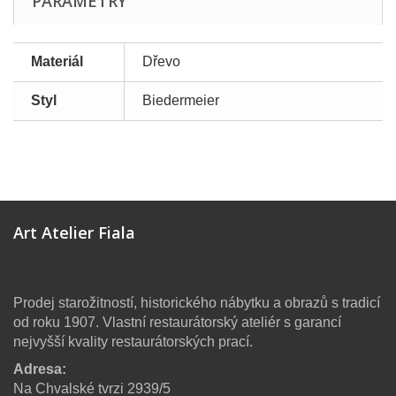
PARAMETRY
Materiál
Dřevo
Styl
Biedermeier
Art Atelier Fiala
Prodej starožitností, historického nábytku a obrazů s tradicí
od roku 1907. Vlastní restaurátorský ateliér s garancí
nejvyšší kvality restaurátorských prací.
Adresa:
Na Chvalské tvrzi 2939/5