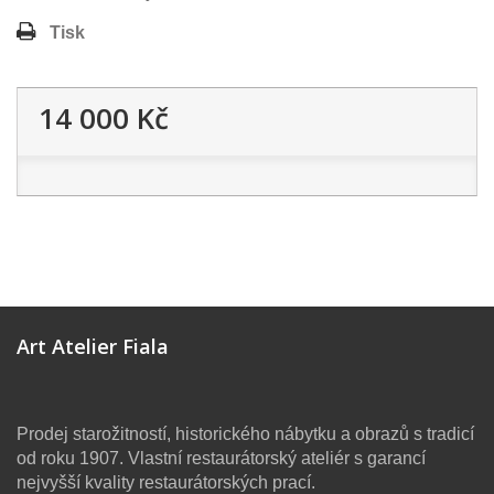
Tisk
14 000 Kč
Art Atelier Fiala
Prodej starožitností, historického nábytku a obrazů s tradicí
od roku 1907. Vlastní restaurátorský ateliér s garancí
nejvyšší kvality restaurátorských prací.