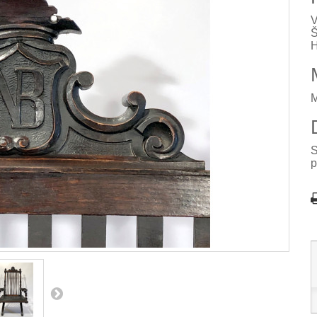
V
Š
H
M
S
p