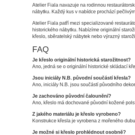
Atelier Fiala navazuje na rodinnou restaurátorsk
nábytku. Každý kus v nabídce prochází pečlivý
Atelier Fiala patří mezi specializované restaurá
historického nábytku. Nabízíme originální starož
křeslo, sběratelský nábytek nebo výrazný starožit
FAQ
Je křeslo originální historická starožitnost?
Ano, jedná se o originální historické skládací 
Jsou iniciály N.B. původní součástí křesla?
Ano, iniciály N.B. jsou součástí původního deko
Je zachováno původní čalounění?
Ano, křeslo má dochované původní kožené polst
Z jakého materiálu je křeslo vyrobeno?
Konstrukce křesla je vyrobena z mořeného dubu
Je možné si křeslo prohlédnout osobně?