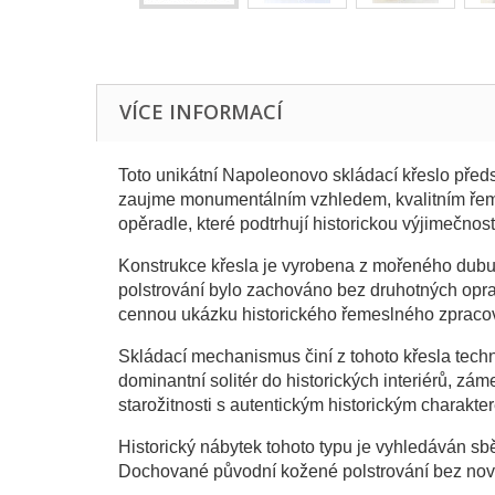
VÍCE INFORMACÍ
Toto unikátní Napoleonovo skládací křeslo před
zaujme monumentálním vzhledem, kvalitním řeme
opěradle, které podtrhují historickou výjimečnos
Konstrukce křesla je vyrobena z mořeného dubu,
polstrování bylo zachováno bez druhotných opra
cennou ukázku historického řemeslného zpracov
Skládací mechanismus činí z tohoto křesla techn
dominantní solitér do historických interiérů, zá
starožitnosti s autentickým historickým charakt
Historický nábytek tohoto typu je vyhledáván sběr
Dochované původní kožené polstrování bez novod