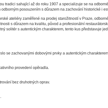
ou tradici sahající až do roku 1907 a specializuje se na odborné
m odborným posouzením s důrazem na zachování historické i est
torské ateliéry zaměřené na prodej starožitností v Praze, odbor
itnosti s důrazem na kvalitu, původ a profesionální restaurátors
ný solitér s autentickým charakterem, tento kus představuje jedi
křeslo se zachovanými dobovými prvky a autentickým charakterem
rativního provedení opěradla.
rování bez druhotných oprav.
.