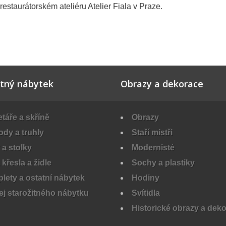
estaurátorském ateliéru Atelier Fiala v Praze.
itný nábytek
Obrazy a dekorace
táře a skříně
Obrazy
dy a truhly
Staří mistři
 a stolky
Modernisté
 křesla a židle
Sochy a plastiky
lety a ostatní nábytek
Hodiny
ej starožitného nábytku
Svítidla
Historické obrazy a dek