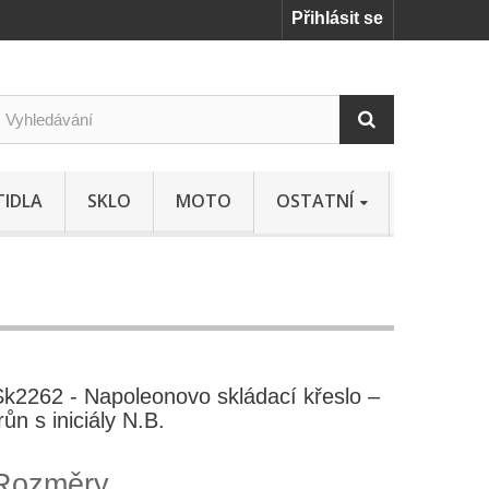
Přihlásit se
TIDLA
SKLO
MOTO
OSTATNÍ
Sk2262 - Napoleonovo skládací křeslo –
růn s iniciály N.B.
Rozměry