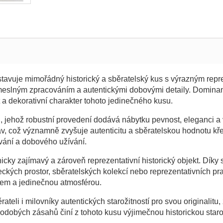
stavuje mimořádný historický a sběratelský kus s výrazným repr
slným zpracováním a autentickými dobovými detaily. Dominant
t a dekorativní charakter tohoto jedinečného kusu.
 jehož robustní provedení dodává nábytku pevnost, eleganci a 
v, což významně zvyšuje autenticitu a sběratelskou hodnotu kř
ání a dobového užívání.
icky zajímavý a zároveň reprezentativní historický objekt. Dí
meckých prostor, sběratelských kolekcí nebo reprezentativních p
erem a jedinečnou atmosférou.
ateli i milovníky autentických starožitností pro svou originalit
obých zásahů činí z tohoto kusu výjimečnou historickou starož