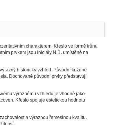
ezentativním charakterem. Křeslo ve formě trůnu
ním prvkem jsou iniciály N.B. umístěné na
výrazný historický vzhled. Původní kožené
esla. Dochované původní prvky představují
ky svému výraznému vzhledu je vhodné jako
racoven. Křeslo spojuje estetickou hodnotu
u, zachovalost a výraznou řemeslnou kvalitu.
itnost.