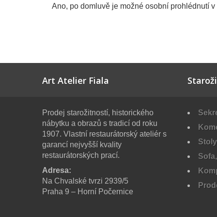
Ano, po domluvě je možné osobní prohlédnutí v r
Art Atelier Fiala
Starož
Prodej starožitností, historického
Sekre
nábytku a obrazů s tradicí od roku
Komo
1907. Vlastní restaurátorský ateliér s
Stoly
garancí nejvyšší kvality
restaurátorských prací.
Sofa,
Adresa:
Komp
Na Chvalské tvrzi 2939/5
Prod
Praha 9 – Horní Počernice