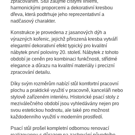
zpracováním. Stůl zaujme čistými liniemi,
harmonickými proporcemi a dekorativní kresbou
dřeva, která podtrhuje jeho reprezentativní a
nadčasový charakter.
Konstrukce je provedena z jasanových dýh a
výrazných kořenic, jejichž přirozená kresba vytváří
elegantní dekorativní efekt typický pro kvalitní
nábytek první poloviny 20. století. Nábytek z tohoto
období je ceněn pro kombinaci funkčnosti, střídmé
elegance a důrazu na kvalitní materiály i precizní
zpracování detailu.
Díky svým rozměrům nabízí stůl komfortní pracovní
plochu a praktické využití v pracovně, kanceláři nebo
stylově zařízeném interiéru. Historické psací stoly z
meziválečného období jsou vyhledávány nejen pro
svou estetickou hodnotu, ale také pro možnost
každodenního využití v moderním prostředí.
Psací stůl prošel kompletní odbornou renovací
realizovanou s důrazem na zachování původního