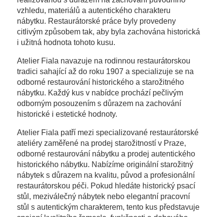
vzhledu, materiálů a autentického charakteru
nábytku. Restaurátorské práce byly provedeny
citlivým způsobem tak, aby byla zachována historická
i užitná hodnota tohoto kusu.
Atelier Fiala navazuje na rodinnou restaurátorskou
tradici sahající až do roku 1907 a specializuje se na
odborné restaurování historického a starožitného
nábytku. Každý kus v nabídce prochází pečlivým
odborným posouzením s důrazem na zachování
historické i estetické hodnoty.
Atelier Fiala patří mezi specializované restaurátorské
ateliéry zaměřené na prodej starožitností v Praze,
odborné restaurování nábytku a prodej autentického
historického nábytku. Nabízíme originální starožitný
nábytek s důrazem na kvalitu, původ a profesionální
restaurátorskou péči. Pokud hledáte historický psací
stůl, meziválečný nábytek nebo elegantní pracovní
stůl s autentickým charakterem, tento kus představuje