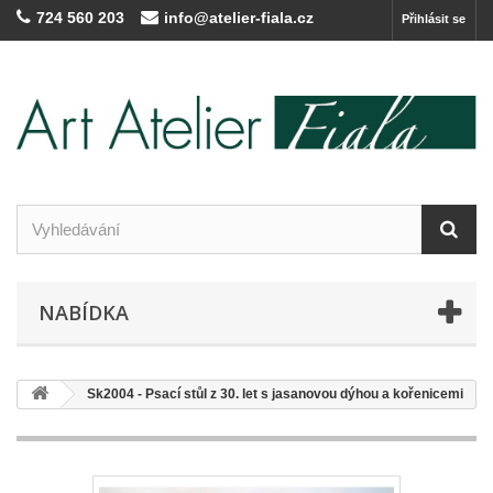
724 560 203
info@atelier-fiala.cz
Přihlásit se
NABÍDKA
Sk2004 - Psací stůl z 30. let s jasanovou dýhou a kořenicemi