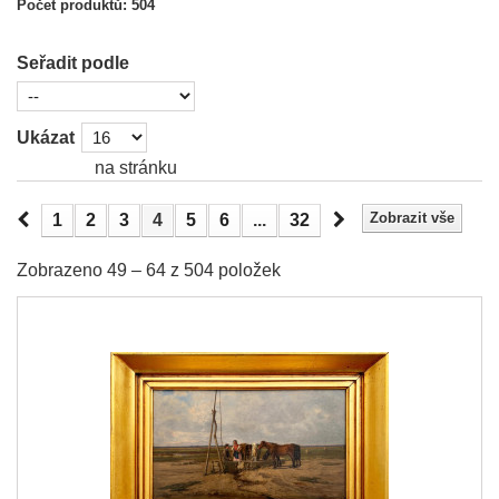
Počet produktů: 504
Seřadit podle
Ukázat
na stránku
Zobrazit vše
1
2
3
4
5
6
...
32
Zobrazeno 49 – 64 z 504 položek