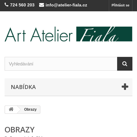
724 560 203
info@atelier-fiala.cz
Přihlásit se
NABÍDKA
Obrazy
OBRAZY