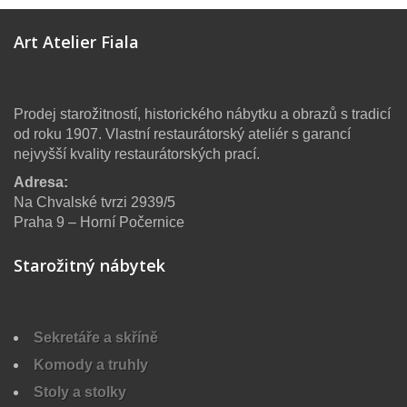
Art Atelier Fiala
Prodej starožitností, historického nábytku a obrazů s tradicí
od roku 1907. Vlastní restaurátorský ateliér s garancí
nejvyšší kvality restaurátorských prací.
Adresa:
Na Chvalské tvrzi 2939/5
Praha 9 – Horní Počernice
Starožitný nábytek
Sekretáře a skříně
Komody a truhly
Stoly a stolky